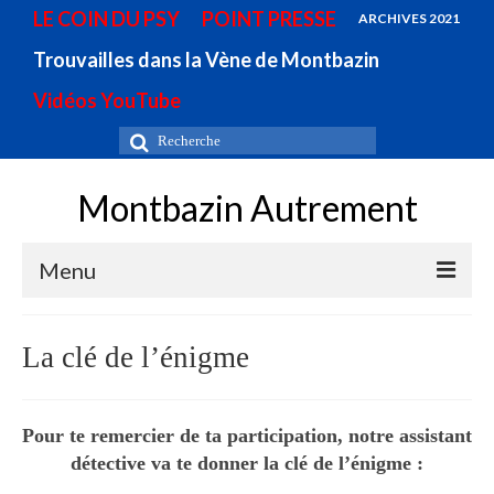
LE COIN DU PSY
POINT PRESSE
ARCHIVES 2021
Trouvailles dans la Vène de Montbazin
Vidéos YouTube
Rechercher
:
Montbazin Autrement
Menu
ACCUEIL
La clé de l’énigme
FIGURES et CARTOGRAPHIES
LA GOUTTE D’EAU QUI FAIT DEBORDER LE
Pour te remercier de ta participation, notre assistant
VASE
détective va te donner la clé de l’énigme :
QUIZ DU PETIT DETECTIVE