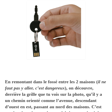
ATLAS DE LA BIODIVERSITE
EAUX NOIRES DE MONTBAZIN
SYNTHESE – SYNOPSIS
COMMENT LES EAUX DE LA GARELLE NOUS
VIENNENT ?
Le chemin des Piochs existe, je l’ai rencontré !
WATER BOMB
McGyver
En remontant dans le fossé entre les 2 maisons (
il ne
Encore et toujours le chemin des Piochs
faut pas y aller, c’est dangereux
), on découvre,
derrière la grille que tu vois sur la photo, qu’il y a
Jeu de colin maillard autour du chemin des
un chemin orienté comme l’avenue, descendant
Piochs !
d’ouest en est, passant au nord des maisons. C’est