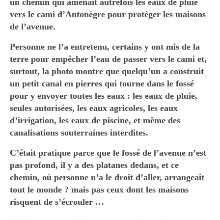
Législation des limites de propriété ;o)
un chemin qui amenait autrefois les eaux de pluie
vers le cami d’Antonègre pour protéger les maisons
Dénonciation > SAGE THAU
de l’avenue.
INGRIL
Personne ne l’a entretenu, certains y ont mis de la
Combat de Titans
terre pour empêcher l’eau de passer vers le cami et,
PUBLIC/PRIVÉ ?
surtout, la photo montre que quelqu’un a construit
un petit canal en pierres qui tourne dans le fossé
Et le cadastre alors ?
pour y envoyer toutes les eaux : les eaux de pluie,
DROIT DE RÉPONSE
seules autorisées, les eaux agricoles, les eaux
d’irrigation, les eaux de piscine, et même des
Maquillage hydraulique?
canalisations souterraines interdites.
ALERTE 2023
C’était pratique parce que le fossé de l’avenue n’est
pas profond, il y a des platanes dedans, et ce
Mort pour le chemin des
chemin, où personne n’a le droit d’aller, arrangeait
Piochs
tout le monde ? mais pas ceux dont les maisons
risquent de s’écrouler …
LA PIÈCE