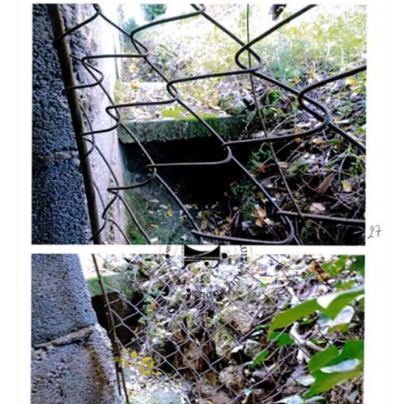
MAÎTRESSE
Invitation chemin des Piochs
Chantons en coeur
PRISES
ILLEGALES
d’INTERETS
Lanceur d’alerte
Effondrement ?
Pas à Montbazin
!
ACTUALITÉS DU JOUR