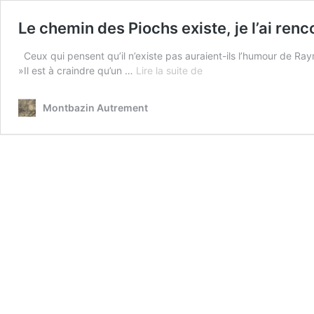
Le chemin des Piochs existe, je l’ai renc
Ceux qui pensent qu’il n’existe pas auraient-ils l’humour de Ra
Le
»Il est à craindre qu’un …
Lire la suite de
chemin
des
Montbazin Autrement
Piochs
existe,
je
l’ai
rencontré
!